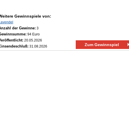
Weitere Gewinnspiele von:
Lavendel
Anzahl der Gewinne:
3
Gewinnsumme:
94 Euro
Veröffentlicht:
20.05.2026
Zum Gewinnspiel
Einsendeschluß:
31.08.2026