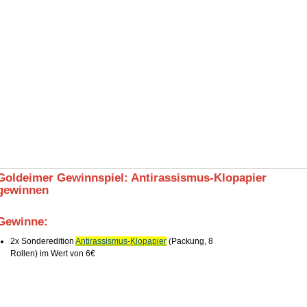
Goldeimer Gewinnspiel: Antirassismus‑Klopapier
gewinnen
Gewinne:
5.
2x Sonderedition
Antirassismus‑Klopapier
(Packung, 8
Rollen) im Wert von 6€