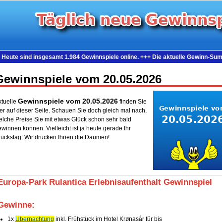
insgesamt 1.984 Gewinnspiele online. +++ Die aktuelle Gewinn-Summe beträgt 3
Gewinnspiele vom 20.05.2026
Gewinnspiele vom 20.05.2026
ktuelle
finden Sie
er auf dieser Seite. Schauen Sie doch gleich mal nach,
elche Preise Sie mit etwas Glück schon sehr bald
winnen können. Vielleicht ist ja heute gerade Ihr
lückstag. Wir drücken Ihnen die Daumen!
Europa-Park Rulantica Erlebnisaufenthalt Gewinnspiel
Gewinne:
1.
1x
Übernachtung
inkl. Frühstück im Hotel Krønasår für bis