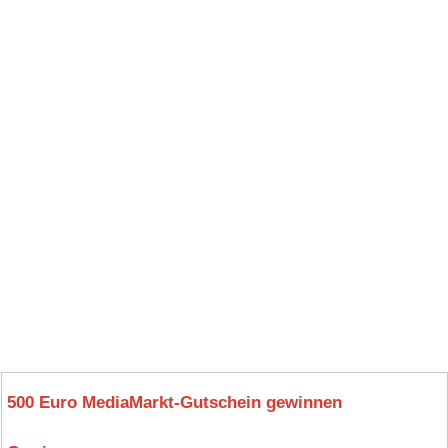
500 Euro MediaMarkt-Gutschein gewinnen