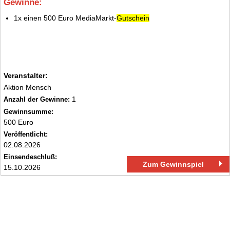
Gewinne:
3.
1x einen 500 Euro MediaMarkt-
Gutschein
Veranstalter:
Aktion Mensch
1
Anzahl der Gewinne:
Gewinnsumme:
500 Euro
Veröffentlicht:
02.08.2026
Einsendeschluß:
Zum Gewinnspiel
15.10.2026