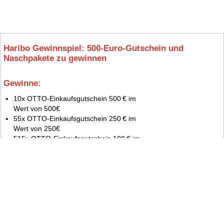
Haribo Gewinnspiel: 500‑Euro‑Gutschein und
Naschpakete zu gewinnen
Gewinne:
10.
10x OTTO‑Einkaufsgutschein 500 € im
Wert von 500€
55x OTTO‑Einkaufsgutschein 250 € im
Wert von 250€
515x OTTO‑Einkaufsgutschein 100 € im
Wert von 100€
1.155x OTTO‑Einkaufsgutschein 50 € im Wert von 50€
115x Naschpaket (Plüsch‑Goldbär, Jutebeutel, Blechdose, 6
Haribo
‑Produkte)
Weitere Gewinnspiele von:
Haribo
1.850
Anzahl der Gewinne: