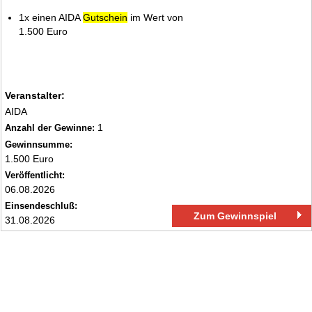
2.
1x einen AIDA
Gutschein
im Wert von
1.500 Euro
Veranstalter:
AIDA
1
Anzahl der Gewinne:
Gewinnsumme:
1.500 Euro
Veröffentlicht:
06.08.2026
Einsendeschluß:
Zum Gewinnspiel
31.08.2026