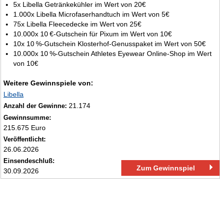
5x Libella Getränkekühler im Wert von 20€
1.000x Libella Microfaserhandtuch im Wert von 5€
75x Libella Fleecedecke im Wert von 25€
10.000x 10 €‑Gutschein für Pixum im Wert von 10€
10x 10 %‑Gutschein Klosterhof‑Genusspaket im Wert von 50€
10.000x 10 %‑Gutschein Athletes Eyewear Online‑Shop im Wert
von 10€
Weitere Gewinnspiele von:
Libella
21.174
Anzahl der Gewinne:
Gewinnsumme:
215.675 Euro
Veröffentlicht:
26.06.2026
Einsendeschluß:
Zum Gewinnspiel
30.09.2026