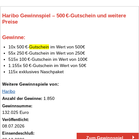
Haribo Gewinnspiel – 500 €‑Gutschein und weitere
Preise
Gewinne:
9.
10x 500 €‑
Gutschein
im Wert von 500€
55x 250 €‑Gutschein im Wert von 250€
515x 100 €‑Gutschein im Wert von 100€
1.155x 50 €‑Gutschein im Wert von 50€
115x exklusives Naschpaket
Weitere Gewinnspiele von:
Haribo
1.850
Anzahl der Gewinne:
Gewinnsumme:
132.025 Euro
Veröffentlicht:
08.07.2026
Einsendeschluß:
Zum Gewinnspiel