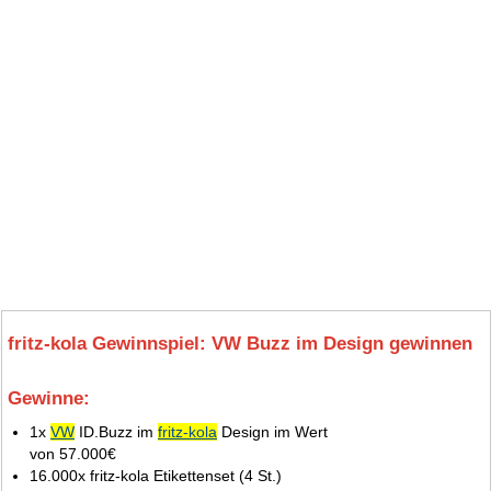
fritz-kola Gewinnspiel: VW Buzz im Design gewinnen
Gewinne:
2.
1x
VW
ID.Buzz im
fritz-kola
Design im Wert
von 57.000€
16.000x fritz-kola Etikettenset (4 St.)