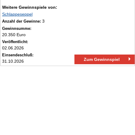
Weitere Gewinnspiele von:
Schlappeseppel
3
Anzahl der Gewinne:
Gewinnsumme:
20.350 Euro
Veröffentlicht:
02.06.2026
Einsendeschluß:
Zum Gewinnspiel
31.10.2026