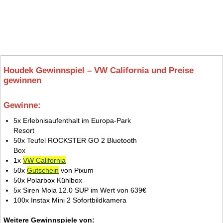
Houdek Gewinnspiel – VW California und Preise
gewinnen
Gewinne:
6.
5x Erlebnisaufenthalt im Europa-Park
Resort
50x Teufel ROCKSTER GO 2 Bluetooth
Box
1x
VW California
50x
Gutschein
von Pixum
50x Polarbox Kühlbox
5x Siren Mola 12.0 SUP im Wert von 639€
100x Instax Mini 2 Sofortbildkamera
Weitere Gewinnspiele von: