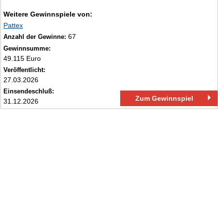
Weitere Gewinnspiele von:
Pattex
67
Anzahl der Gewinne:
Gewinnsumme:
49.115 Euro
Veröffentlicht:
27.03.2026
Einsendeschluß:
Zum Gewinnspiel
31.12.2026