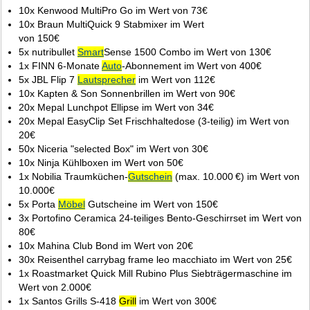
10x Kenwood MultiPro Go im Wert von 73€
10x Braun MultiQuick 9 Stabmixer im Wert
von 150€
5x nutribullet
Smart
Sense 1500 Combo im Wert von 130€
1x FINN 6‑Monate
Auto
‑Abonnement im Wert von 400€
5x JBL Flip 7
Lautsprecher
im Wert von 112€
10x Kapten & Son Sonnenbrillen im Wert von 90€
20x Mepal Lunchpot Ellipse im Wert von 34€
20x Mepal EasyClip Set Frischhaltedose (3‑teilig) im Wert von
20€
50x Niceria "selected Box" im Wert von 30€
10x Ninja Kühlboxen im Wert von 50€
1x Nobilia Traumküchen‑
Gutschein
(max. 10.000 €) im Wert von
10.000€
5x Porta
Möbel
Gutscheine im Wert von 150€
3x Portofino Ceramica 24‑teiliges Bento‑Geschirrset im Wert von
80€
10x Mahina Club Bond im Wert von 20€
30x Reisenthel carrybag frame leo macchiato im Wert von 25€
1x Roastmarket Quick Mill Rubino Plus Siebträgermaschine im
Wert von 2.000€
1x Santos Grills S‑418
Grill
im Wert von 300€