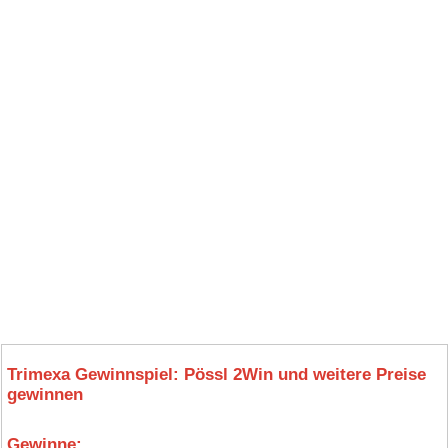
Trimexa Gewinnspiel: Pössl 2Win und weitere Preise
gewinnen
Gewinne: