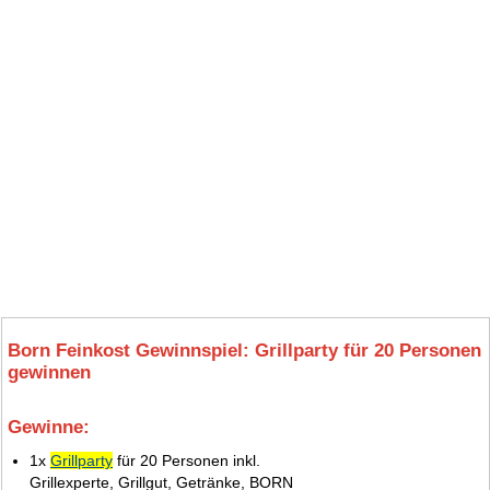
Born Feinkost Gewinnspiel: Grillparty für 20 Personen
gewinnen
Gewinne:
10.
1x
Grillparty
für 20 Personen inkl.
Grillexperte, Grillgut, Getränke, BORN