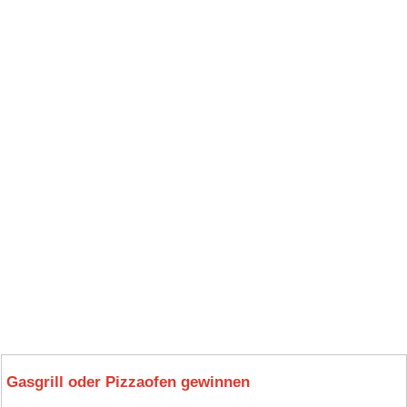
Gasgrill oder Pizzaofen gewinnen