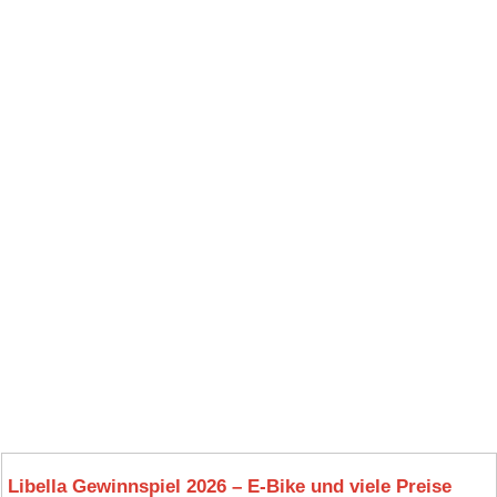
Libella Gewinnspiel 2026 – E‑Bike und viele Preise