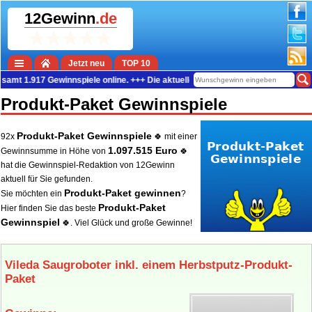
12Gewinn
.de
Jetzt neu
TOP 10
1.917 Gewinnspiele online. +++ Die aktuelle Gewinn-Summe beträgt 38.661.498
Produkt-Paket Gewinnspiele
Produkt-Paket Gewinnspiele
92x
🍀 mit einer
1.097.515 Euro
Gewinnsumme in Höhe von
🍀
hat die Gewinnspiel-Redaktion von 12Gewinn
aktuell für Sie gefunden.
Produkt-Paket gewinnen
Sie möchten ein
?
Produkt-Paket
Hier finden Sie das beste
Gewinnspiel
🍀. Viel Glück und große Gewinne!
Vileda Saugroboter inkl. einem Herbstputz-Produkt-
Paket