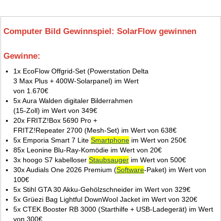
Computer Bild Gewinnspiel: SolarFlow gewinnen
Gewinne:
3.
1x EcoFlow Offgrid-Set (Powerstation Delta
3 Max Plus + 400W-Solarpanel) im Wert
von 1.670€
5x Aura Walden digitaler Bilderrahmen
(15‑Zoll) im Wert von 349€
20x FRITZ!Box 5690 Pro +
FRITZ!Repeater 2700 (Mesh‑Set) im Wert von 638€
5x Emporia Smart 7 Lite
Smartphone
im Wert von 250€
85x Leonine Blu‑Ray‑Komödie im Wert von 20€
3x hoogo S7 kabelloser
Staubsauger
im Wert von 500€
30x Audials One 2026 Premium (
Software
‑Paket) im Wert von
100€
5x Stihl GTA 30 Akku‑Gehölzschneider im Wert von 329€
5x Grüezi Bag Lightful DownWool Jacket im Wert von 320€
5x CTEK Booster RB 3000 (Starthilfe + USB‑Ladegerät) im Wert
von 300€