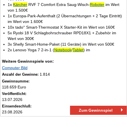
1x
Kärcher
RVF 7 Comfort Extra Saug‑Wisch‑
Roboter
im Wert
von 1.500€
1x Europa‑Park‑Aufenthalt (2 Übernachtungen + 2 Tage Eintritt)
im Wert von 1.600€
10x tado° Smart‑Thermostat X Starter‑Kit im Wert von 160€
5x Ryobi 18 V Schlagbohrschrauber RPD18X1 + Zubehör im
Wert von 300€
3x Shelly Smart‑Home‑Paket (11 Geräte) im Wert von 500€
2x Lenovo Yoga 7 2‑in‑1 (
Notebook
/
Tablet
) im
Weitere Gewinnspiele von:
Computer Bild
1.814
Anzahl der Gewinne:
Gewinnsumme:
118.659 Euro
Veröffentlicht:
13.07.2026
Einsendeschluß:
Zum Gewinnspiel
23.08.2026