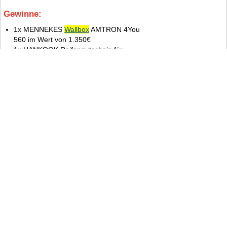
Gewinne:
10.
1x MENNEKES
Wallbox
AMTRON 4You
560 im Wert von 1.350€
1x HANKOOK Reifengutschein für
kompletten Satz iON-Reifen
3x PFALZWERKE-Paket (regionaler Pfälzer
Genuss + 150 € Ladegutschein)
50x
Elektroautomobil
Jahresabo (Print- oder ePaper-Ausgabe)
Weitere Gewinnspiele von:
Elektroautomobil
55
Anzahl der Gewinne:
Gewinnsumme:
8.400 Euro
Veröffentlicht:
06.08.2026
Einsendeschluß:
Zum Gewinnspiel
16.10.2026