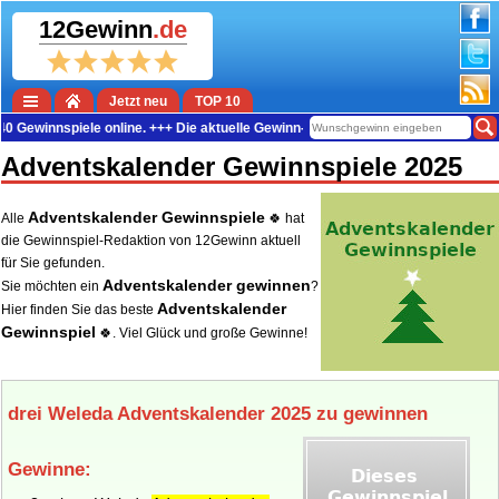
12Gewinn
.de
Jetzt neu
TOP 10
spiele online. +++ Die aktuelle Gewinn-Summe beträgt 38.687.190 Euro. +++ I
Adventskalender Gewinnspiele 2025
Adventskalender Gewinnspiele
Alle
🍀 hat
die Gewinnspiel-Redaktion von 12Gewinn aktuell
für Sie gefunden.
Adventskalender gewinnen
Sie möchten ein
?
Adventskalender
Hier finden Sie das beste
Gewinnspiel
🍀. Viel Glück und große Gewinne!
drei Weleda Adventskalender 2025 zu gewinnen
Gewinne: