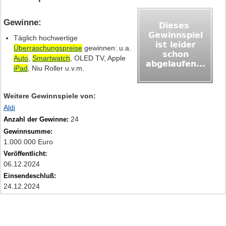
Gewinne:
Täglich hochwertige
Überraschungspreise
gewinnen: u.a.
Auto
,
Smartwatch
, OLED TV, Apple
iPad
, Niu Roller u.v.m.
Weitere Gewinnspiele von:
Aldi
24
Anzahl der Gewinne:
Gewinnsumme:
1.000.000 Euro
Veröffentlicht:
06.12.2024
Einsendeschluß:
24.12.2024