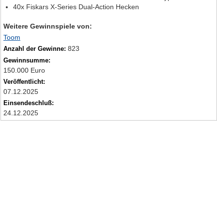
40x Fiskars X‑Series Dual‑Action Hecken
Weitere Gewinnspiele von:
Toom
823
Anzahl der Gewinne:
Gewinnsumme:
150.000 Euro
Veröffentlicht:
07.12.2025
Einsendeschluß:
24.12.2025