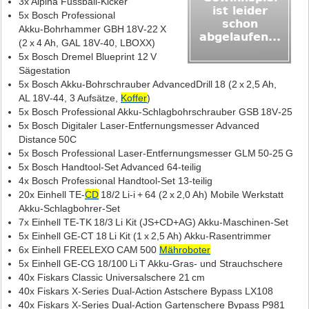
3x Alpina Fussball‑Kicker
5x Bosch Professional
Akku‑Bohrhammer GBH 18V‑22 X
(2 x 4 Ah, GAL 18V‑40, LBOXX)
5x Bosch Dremel Blueprint 12 V
Sägestation
5x Bosch Akku‑Bohrschrauber AdvancedDrill 18 (2 x 2,5 Ah,
AL 18V‑44, 3 Aufsätze,
Koffer
)
5x Bosch Professional Akku‑Schlagbohrschrauber GSB 18V‑25
5x Bosch Digitaler Laser‑Entfernungsmesser Advanced
Distance 50C
5x Bosch Professional Laser‑Entfernungsmesser GLM 50‑25 G
5x Bosch Handtool‑Set Advanced 64‑teilig
4x Bosch Professional Handtool‑Set 13‑teilig
20x Einhell TE‑
CD
18/2 Li‑i + 64 (2 x 2,0 Ah) Mobile Werkstatt
Akku‑Schlagbohrer‑Set
7x Einhell TE‑TK 18/3 Li Kit (JS+CD+AG) Akku‑Maschinen‑Set
5x Einhell GE‑CT 18 Li Kit (1 x 2,5 Ah) Akku‑Rasentrimmer
6x Einhell FREELEXO CAM 500
Mähroboter
5x Einhell GE‑CG 18/100 Li T Akku‑Gras‑ und Strauchschere
40x Fiskars Classic Universalschere 21 cm
40x Fiskars X‑Series Dual‑Action Astschere Bypass LX108
40x Fiskars X‑Series Dual‑Action Gartenschere Bypass P981