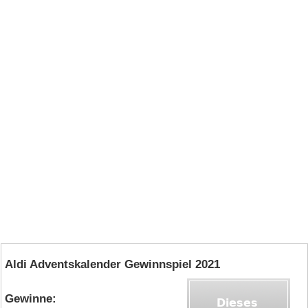
Aldi Adventskalender Gewinnspiel 2021
Gewinne: