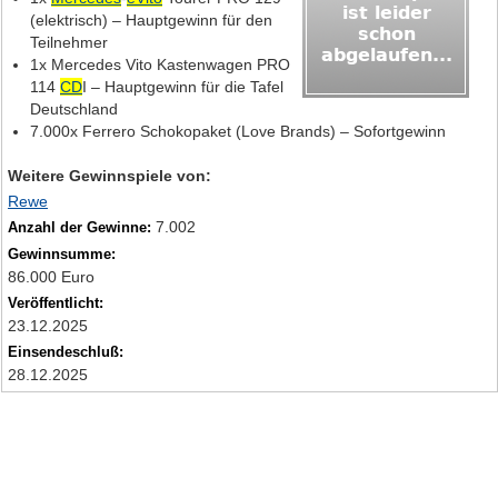
(elektrisch) – Hauptgewinn für den
Teilnehmer
1x Mercedes Vito Kastenwagen PRO
114
CD
I – Hauptgewinn für die Tafel
Deutschland
7.000x Ferrero Schokopaket (Love Brands) – Sofortgewinn
Weitere Gewinnspiele von:
Rewe
7.002
Anzahl der Gewinne:
Gewinnsumme:
86.000 Euro
Veröffentlicht:
23.12.2025
Einsendeschluß:
28.12.2025