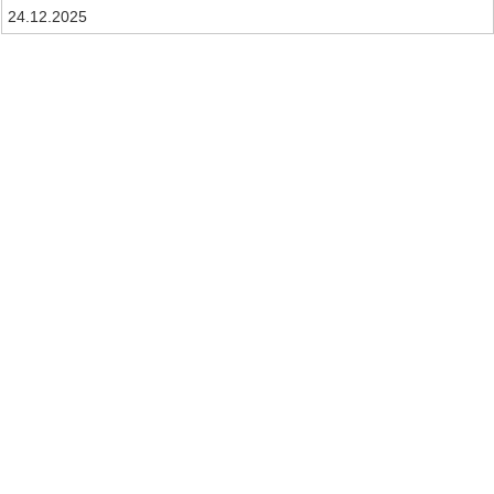
24.12.2025