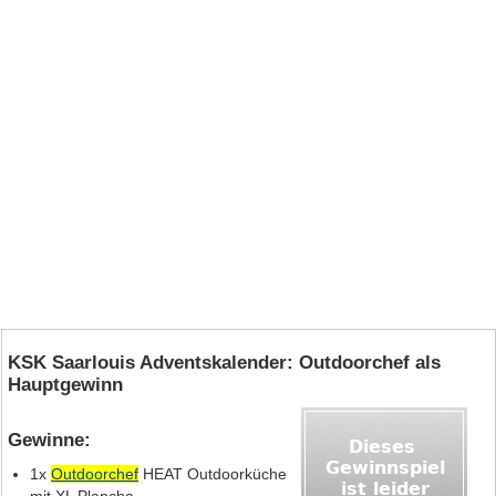
KSK Saarlouis Adventskalender: Outdoorchef als
Hauptgewinn
Gewinne:
1x
Outdoorchef
HEAT Outdoorküche