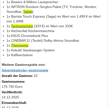
1x Bowers & Wilkins Lautsprecher
1x IMTRON Rundum‑Sorglos‑Paket (TV, Trockner, Monitor,
Soundbar,
Tablet
)
1x Barista Touch Express (Sage) im Wert von 1 499 € im Wert
von 1.499€
1x
Tankgutschein
(333 €) im Wert von 333€
1x KitchenAid Küchenmaschine
1x ASUS Chromebook Plus
1x CINEBAR 11 (Teufel) Dolby‑Atmos‑Soundbar
1x
Thermomix
1x Kobold Staubsauger‑System
1x Kaffeerösterei
Weitere Gewinnspiele von:
Adventskalender-gewinnspiele
52
Anzahl der Gewinne:
Gewinnsumme:
175.750 Euro
Veröffentlicht:
14.12.2025
Einsendeschluß:
31.12.2025