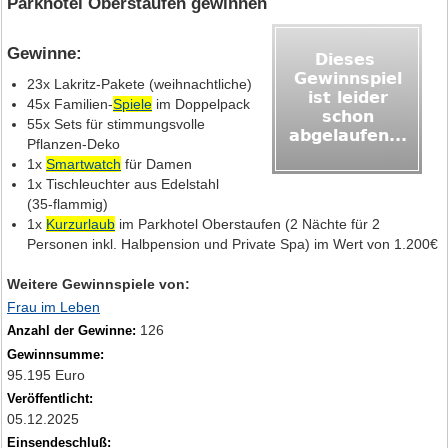
Parkhotel Oberstaufen gewinnen
Gewinne:
23x Lakritz-Pakete (weihnachtliche)
45x Familien-
Spiele
im Doppelpack
55x Sets für stimmungsvolle
Pflanzen-Deko
1x
Smartwatch
für Damen
1x Tischleuchter aus Edelstahl
(35‑flammig)
1x
Kurzurlaub
im Parkhotel Oberstaufen (2 Nächte für 2
Personen inkl. Halbpension und Private Spa) im Wert von 1.200€
Weitere Gewinnspiele von:
Frau im Leben
126
Anzahl der Gewinne:
Gewinnsumme:
95.195 Euro
Veröffentlicht:
05.12.2025
Einsendeschluß: