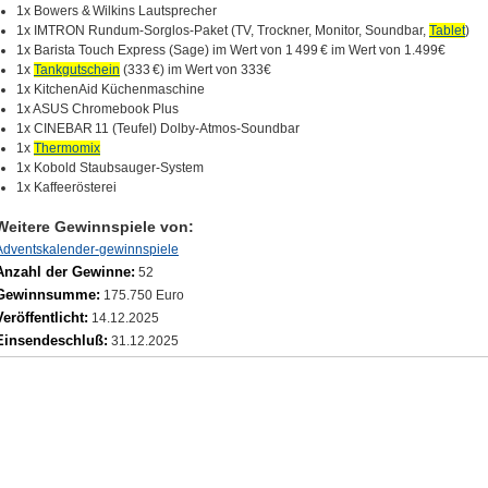
1x Bowers & Wilkins Lautsprecher
1x IMTRON Rundum‑Sorglos‑Paket (TV, Trockner, Monitor, Soundbar,
Tablet
)
1x Barista Touch Express (Sage) im Wert von 1 499 € im Wert von 1.499€
1x
Tankgutschein
(333 €) im Wert von 333€
1x KitchenAid Küchenmaschine
1x ASUS Chromebook Plus
1x CINEBAR 11 (Teufel) Dolby‑Atmos‑Soundbar
1x
Thermomix
1x Kobold Staubsauger‑System
1x Kaffeerösterei
Weitere Gewinnspiele von:
Adventskalender-gewinnspiele
Anzahl der Gewinne:
52
Gewinnsumme:
175.750 Euro
Veröffentlicht:
14.12.2025
Einsendeschluß:
31.12.2025