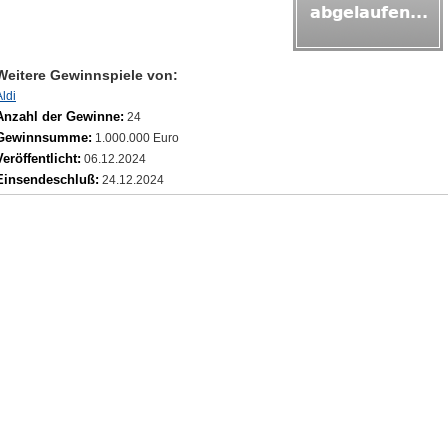
Weitere Gewinnspiele von:
Aldi
Anzahl der Gewinne:
24
Gewinnsumme:
1.000.000 Euro
Veröffentlicht:
06.12.2024
Einsendeschluß:
24.12.2024