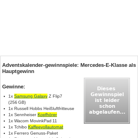
Adventskalender-gewinnspiele: Mercedes‑E‑Klasse als
Hauptgewinn
Gewinne:
1x
Samsung Galaxy
Z Flip7
(256 GB)
1x Russell Hobbs Heißluftfritteuse
1x Sennheiser
Kopfhörer
1x Wacom MovinkPad 11
1x Tchibo
Kaffeevollautomat
1x Ferrero Genuss‑Paket