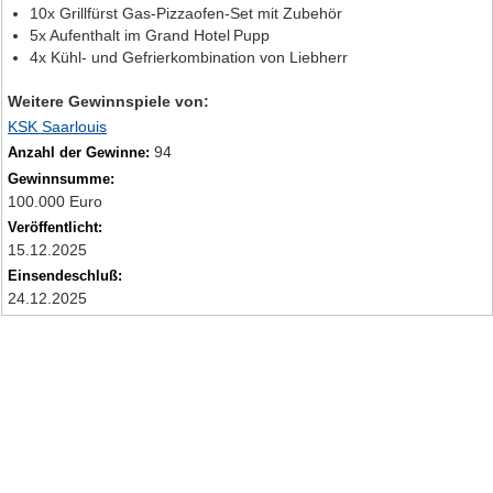
10x Grillfürst Gas‑Pizzaofen‑Set mit Zubehör
5x Aufenthalt im Grand Hotel Pupp
4x Kühl‑ und Gefrierkombination von Liebherr
Weitere Gewinnspiele von:
KSK Saarlouis
94
Anzahl der Gewinne:
Gewinnsumme:
100.000 Euro
Veröffentlicht:
15.12.2025
Einsendeschluß:
24.12.2025