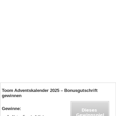
Toom Adventskalender 2025 – Bonusgutschrift
gewinnen
Gewinne: