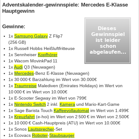
Adventskalender-gewinnspiele: Mercedes E‑Klasse
Hauptgewinn
Gewinne:
1x
Samsung Galaxy
Z Flip7
(256 GB)
1x Russell Hobbs Heißluftfritteuse
1x Sennheiser
Kopfhörer
1x Wacom MovinkPad 11
1x
Audi
Q3 (Neuwagen)
1x
Mercedes
‑Benz E‑Klasse (Neuwagen)
1x 30 000 € Barzahlung im Wert von 30.000€
1x
Traumreise
Malediven (Emirates Holidays) im Wert von
10 000 € im Wert von 10.000€
1x E‑Scooter Segway im Wert von 799€
1x
Nintendo Switch
2 inkl.
Kamera
und Mario‑Kart‑Game
1x Sage Barista Touch
Kaffeevollautomat
im Wert von 1.499€
1x
Kreuzfahrt
(e‑hoi) im Wert von 2 500 € im Wert von 2.500€
1x 10 000 € Cash‑Hauptpreis (ATU) im Wert von 10.000€
1x Sonos
Lautsprecher
‑Set
1x Ecovacs
Roboter
‑
Staubsauger