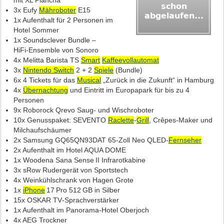
mit XL Plancha
3x Eufy
Mähroboter
E15
1x Aufenthalt für 2 Personen im
Hotel Sommer
1x Soundsclever Bundle –
HiFi‑Ensemble von Sonoro
4x Melitta Barista TS
Smart
Kaffeevollautomat
3x
Nintendo Switch
2 + 2
Spiele
(Bundle)
6x 4 Tickets für das
Musical
„Zurück in die Zukunft“ in Hamburg
4x
Übernachtung
und Eintritt im Europapark für bis zu 4
Personen
9x Roborock Qrevo Saug‑ und Wischroboter
10x Genusspaket: SEVENTO
Raclette
‑
Grill
, Crêpes‑Maker und
Milchaufschäumer
2x Samsung GQ65QN93DAT 65‑Zoll Neo QLED‑
Fernseher
2x Aufenthalt im Hotel AQUA DOME
1x Woodena Sana Sense II Infrarotkabine
3x sRow Rudergerät von Sportstech
4x Weinkühlschrank von Hagen Grote
1x
iPhone
17 Pro 512 GB in Silber
15x OSKAR TV‑Sprachverstärker
1x Aufenthalt im Panorama‑Hotel Oberjoch
4x AEG Trockner