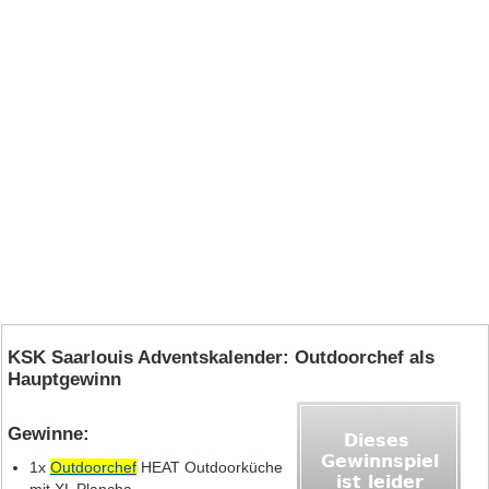
KSK Saarlouis Adventskalender: Outdoorchef als
Hauptgewinn
Gewinne:
1x
Outdoorchef
HEAT Outdoorküche