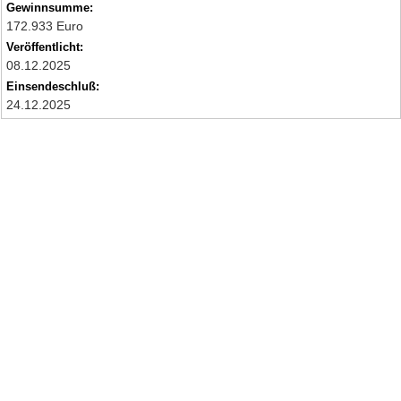
Gewinnsumme:
172.933 Euro
Veröffentlicht:
08.12.2025
Einsendeschluß:
24.12.2025