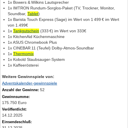
1x Bowers & Wilkins Lautsprecher
1x IMTRON Rundum‑Sorglos‑Paket (TV, Trockner, Monitor,
Soundbar,
Tablet
)
1x Barista Touch Express (Sage) im Wert von 1 499 € im Wert
von 1.499€
1x
Tankgutschein
(333 €) im Wert von 333€
1x KitchenAid Küchenmaschine
1x ASUS Chromebook Plus
1x CINEBAR 11 (Teufel) Dolby‑Atmos‑Soundbar
1x
Thermomix
1x Kobold Staubsauger‑System
1x Kaffeerösterei
Weitere Gewinnspiele von:
Adventskalender-gewinnspiele
52
Anzahl der Gewinne:
Gewinnsumme:
175.750 Euro
Veröffentlicht:
14.12.2025
Einsendeschluß:
31.12.2025