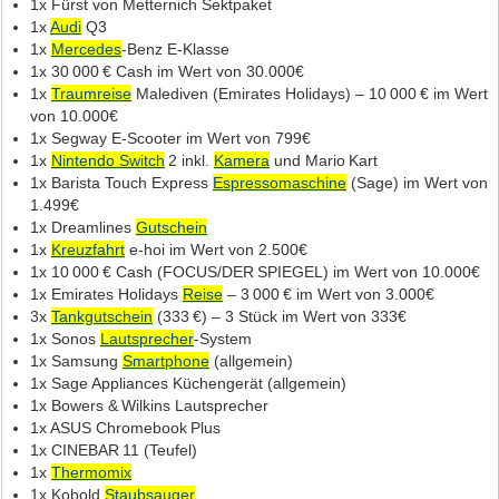
1x Fürst von Metternich Sektpaket
1x
Audi
Q3
1x
Mercedes
‑Benz E‑Klasse
1x 30 000 € Cash im Wert von 30.000€
1x
Traumreise
Malediven (Emirates Holidays) – 10 000 € im Wert
von 10.000€
1x Segway E‑Scooter im Wert von 799€
1x
Nintendo Switch
2 inkl.
Kamera
und Mario Kart
1x Barista Touch Express
Espressomaschine
(Sage) im Wert von
1.499€
1x Dreamlines
Gutschein
1x
Kreuzfahrt
e‑hoi im Wert von 2.500€
1x 10 000 € Cash (FOCUS/DER SPIEGEL) im Wert von 10.000€
1x Emirates Holidays
Reise
– 3 000 € im Wert von 3.000€
3x
Tankgutschein
(333 €) – 3 Stück im Wert von 333€
1x Sonos
Lautsprecher
‑System
1x Samsung
Smartphone
(allgemein)
1x Sage Appliances Küchengerät (allgemein)
1x Bowers & Wilkins Lautsprecher
1x ASUS Chromebook Plus
1x CINEBAR 11 (Teufel)
1x
Thermomix
1x Kobold
Staubsauger